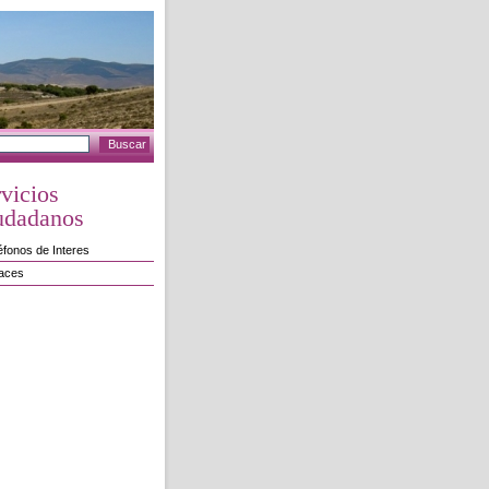
vicios
udadanos
éfonos de Interes
laces