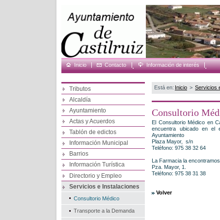
Inicio
Contacto
.
Información de interés
.
Está en:
Inicio
>
Servicios 
Tributos
Alcaldía
Ayuntamiento
Consultorio Méd
Actas y Acuerdos
El Consultorio Médico en Ca
encuentra ubicado en el ed
Tablón de edictos
Ayuntamiento
Plaza Mayor, s/n
Información Municipal
Teléfono: 975 38 32 64
Barrios
La Farmacia la encontramos
Información Turística
Pza. Mayor, 1.
Teléfono: 975 38 31 38
Directorio y Empleo
Servicios e Instalaciones
Volver
Consultorio Médico
Transporte a la Demanda